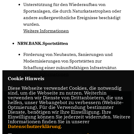
Unterstützung für den Wiederaufbau von
Sportanlagen, die durch Naturkatastrophen oder
andere außergewöhnliche Ereignisse beschädigt
wurden.
Weitere Informationen
NRW.BANK.Sportstätten
Förderung von Neubauten, Sanierungen und
Modernisierungen von Sportstätten zur
Schaffung einer zukunftsfähigen Infrastruktur.
Weitere Informationen
Cookie Hinweis
Diese Webseite verwendet Cookies, die notwendig
sind, um die Webseite zu nutzen. Weiterhin
verwenden wir Dienste von Drittanbietern, die uns
helfen, unser Webangebot zu verbessern (Website-
Optmierung). Für die Verwendung bestimmter
Dienste, benötigen wir Ihre Einwilligung. Ihre
Einwilligung können Sie jederzeit widerrufen. Weitere
Informationen finden Sie in unserer
Datenschutzerklärung
.